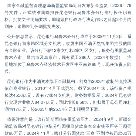
国家金融监督管理总局新疆监管局近日发布新金监复〔2026〕79
号文件，正式核准周喻担任昆仑银行乌鲁木齐分行副行长任职资
格。批复文件明确要求，周喻须自行政许可决定作出之日起3个月内
到任，逾期未到任则批复失效。
公开信息显示，昆仑银行乌鲁木齐分行成立于2009年11月3日，系
昆仑银行首家跨区域分支机构，隶属中国石油天然气集团控股的国
有金融企业。该分行下辖12家支行和2家社区支行，服务范围覆盖乌
鲁木齐市、昌吉市及阜康市，现有员工286人（2024年数据），注
册地址位于乌鲁木齐经济技术开发区中亚南路68号，现任负责人陆
兵。
昆仑银行作为中油资本旗下金融机构，前身为2006年改制的克拉玛
依市商业银行，2010年4月正式更名。截至2024年末，该行资产规
模达4556亿元，设有77家分支机构。财务数据显示，2024年昆仑银
行实现营业收入84.27亿元，同比增长8.58%；但归属于母公司净利
润为17亿元，较2023年的25.34亿元出现明显下滑。
值得注意的是，该行近期面临多重监管压力。2024年9月，新疆金
融监管局对昆仑银行伊犁分行因项目贷款资本金审核不严等问题罚
款60万元；2024年11月，喀什分行因贷款“三查”不到位被罚款60万