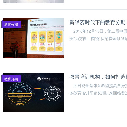
新经济时代下的教育分期
教育分期
2016年12月15日，第二届
美”为方向，围绕“从消费金融到场景金
与风控”展开了深入地讨论与交
出席了本次会议，并发表了“新经
教育培训机构，如何打造
教育分期
面对资金紧张又希望提高自身技
多教育培训平台长期以来面临着这