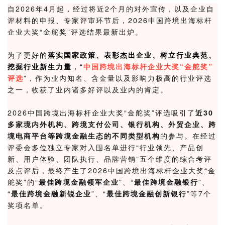
自2026年4月起，经过将近2个月的对外宣传，以及企业自
评材料的申报、专家评审环节后，
2026中国跨境出海标杆
企业大奖“金舵奖”
评选结果最新出炉。
为了更好的
落实国家政策、
表彰杰出企业、树立行业典范、
挖掘行业新生力量
，“
中国跨境出海标杆企业大奖“金舵奖”
评选
”，作为业内知名、含金量以及影响力极高的行业评选
之一，收获了业内诸多好评以及业内的肯定。
2026中国跨境出海标杆企业大奖“金舵奖”
评选吸引
了
近30
多家境内外机构、跨境支付公司、银行机构、外贸企业、跨
境电商平台等跨境金融生态的不同类型机构
的参与。在经过
评委会多位独立专家对入围名单进行“行业领先、产品创
新、用户体验、团队执行、品牌营销”五个维度的综合考评
及点评后，最终产生了
2026中国跨境出海标杆企业大奖“金
舵奖”
的“
最佳跨境金融领军企业
”、“
最佳跨境金融银行
”、
“
最佳跨境金融
新锐企业
”、“
最佳跨境金融创新银行
”
等7个
奖项名单。