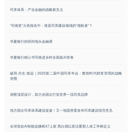
司库体系：产业金融的战略新支点
“司南奖”火热报名中：谁是司库建设领域的“领航者”？
华夏银行的田间地头金融课
华夏银行精心书写推进乡村全面振兴答卷
破局·共生·致远｜2025第二届中国司库年会：数智时代财资管理的战略
突围
洞察顶层设计，助力央国企打造世界一流司库品牌
地方国企司库体系建设提速！又一地国资委发布司库建设指导意见
全球首款AI智能追腰椅X7上新 黑白调以算法重塑人体工学椅定义