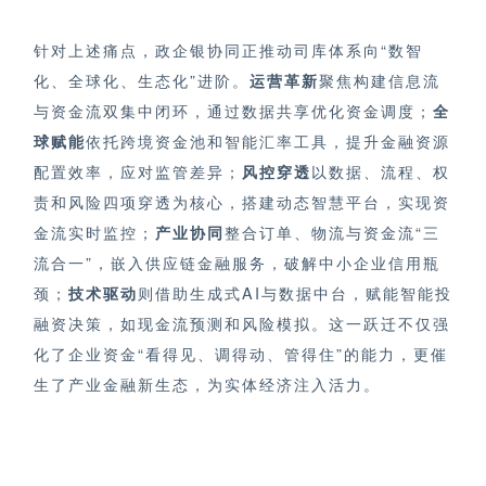
针对上述痛点，政企银协同正推动司库体系向“数智
化、全球化、生态化”进阶。
运营革新
聚焦构建信息流
与资金流双集中闭环，通过数据共享优化资金调度；
全
球赋能
依托跨境资金池和智能汇率工具，提升金融资源
配置效率，应对监管差异；
风控穿透
以数据、流程、权
责和风险四项穿透为核心，搭建动态智慧平台，实现资
金流实时监控；
产业协同
整合订单、物流与资金流“三
流合一”，嵌入供应链金融服务，破解中小企业信用瓶
颈；
技术驱动
则借助生成式AI与数据中台，赋能智能投
融资决策，如现金流预测和风险模拟。这一跃迁不仅强
化了企业资金“看得见、调得动、管得住”的能力，更催
生了产业金融新生态，为实体经济注入活力。