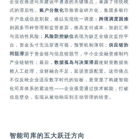
企业在推进司库建设中遭遇的关键痛点，暴露了传统模
式的滞后性。
账户分散化
导致资金碎片化，集团多银行
开户造成信息割裂，难以实现统一调度；
跨境调度困难
则因多币种管理和监管差异，推高支付成本，加剧汇率
与流动性风险；
风险防控缺位
表现为缺乏全级次监控平
台，
资金头寸
无法穿透可视，预警机制薄弱；
供应链协
同阻滞
源于资金链与信息链脱节，中小企业融资难制约
产业链韧性；最后，
数据孤岛与决策滞后
使财资数据依
赖人工处理，业财融合不足，延误资源配置。这些痛点
不仅反映企业适应数字时代的短板，更突显了构建智能
化司库体系的紧迫性——企业亟需通过技术赋能，打破
信息壁垒，实现从被动响应到主动管理的转变。
智能司库的五大跃迁方向