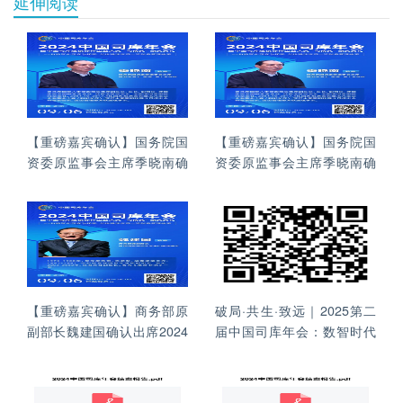
延伸阅读
【重磅嘉宾确认】国务院国
【重磅嘉宾确认】国务院国
资委原监事会主席季晓南确
资委原监事会主席季晓南确
认出席2024中国司库年会，
认出席2024中国司库年会，
共襄“司南奖”颁奖典礼盛举
共襄“司南奖”颁奖典礼盛举
【重磅嘉宾确认】商务部原
破局·共生·致远｜2025第二
副部长魏建国确认出席2024
届中国司库年会：数智时代
中国司库年会，共襄“司南奖”
财资管理的战略突围
颁奖典礼盛举