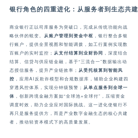
银行角色的四重进化：从服务者到生态共
商业银行正以司库服务为突破口，完成从传统功能向战
略伙伴的蜕变。
从账户管理到资金中枢
，银行整合多银
行账户，提供全景视图和智能调拨，如工行案例实现数
百账户的实时监控；
从支付结算到业财协同
，深度结合
结算、信贷与供应链金融，基于“三流合一”数据输出动
态授信服务，提升产业链效率；
从受托核算到智能风
控
，应用AI反欺诈模型和合规数据库，辅助企业构建四
穿透风控体系，实现分钟级预警；
从单点服务到全球一
体
，创新跨境金融方案如“全球池+全球付”，压缩资金
调度时效，助力企业应对国际挑战。这一进化使银行不
再只是服务提供方，而是产业数字金融生态的核心共建
者，推动轻资本模式下的高质量发展。