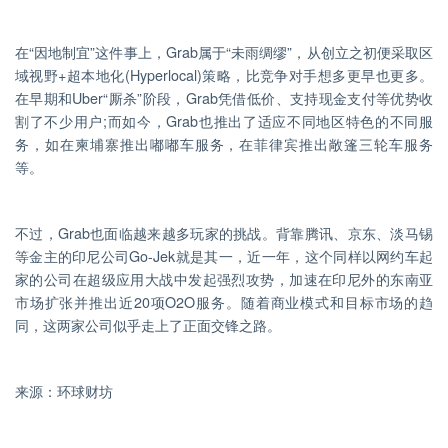
在“因地制宜”这件事上，Grab属于“未雨绸缪”，从创立之初便采取区
域视野+超本地化(Hyperlocal)策略，比竞争对手想多更早也更多。
在早期和Uber“厮杀”阶段，Grab凭借低价、支持现金支付等优势收
割了不少用户;而如今，Grab也推出了适应不同地区特色的不同服
务，如在柬埔寨推出嘟嘟车服务，在菲律宾推出敞篷三轮车服务
等。
不过，Grab也面临越来越多玩家的挑战。背靠腾讯、京东、淡马锡
等金主的印尼公司Go-Jek就是其一，近一年，这个同样以网约车起
家的公司在超级应用大战中发起强烈攻势，加速在印尼外的东南亚
市场扩张并推出近20项O2O服务。随着商业模式和目标市场的趋
同，这两家公司似乎走上了正面交锋之路。
来源：环球财坊