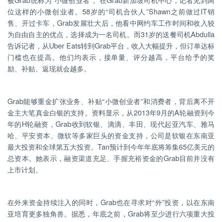
位这样的小微创业者。58岁的“司机合伙人”Shawn之前做过IT销
售、开过卡车，Grab发展壮大后，他看中网约车工作时间和收入较
为自由自主的优点，选择成为一名司机。而31岁的送餐司机Abdulla
告诉记者，从Uber Eats转到Grab平台，收入大幅提升，但订单达标
门槛也在提高。他们均表示，接单量、评分越高，平台给予的奖
励、补贴、返现就会越多。
Grab能够重金扩张业务、补贴“小微创业者”和消费者，背后离不开
金主大笔真金白银的支持。资料显示，从2013年9月的A轮融资到今
年的H轮融资，Grab收到软银、滴滴、丰田、现代起亚汽车、雅马
哈、平安资本、微软等多家巨头的资金支持，公司是软银在东南亚
最大投资和全球第五大投资。Tan预计到今年年底将筹集65亿美元的
总资本。她表示，融资渠道充足、手握充裕资金的Grab目前并没有
上市计划。
在外来资金持续注入的同时，Grab也在寻求对“外”投资，以在东南
亚培育更多独角兽。据悉，年底之前，Grab将至少进行六项重大投