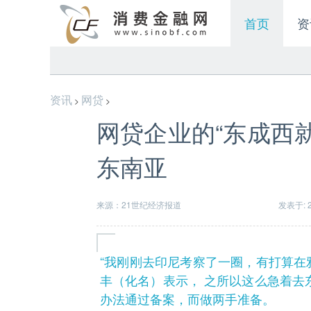
首页
资
资讯
网贷
>
>
网贷企业的“东成西
东南亚
来源：21世纪经济报道
发表于: 20
“我刚刚去印尼考察了一圈，有打算在
丰（化名）表示， 之所以这么急着去
办法通过备案，而做两手准备。