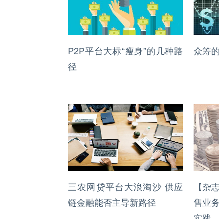
P2P平台大标“瘦身”的几种路
众筹的
径
三农网贷平台大浪淘沙 供应
【杂
链金融能否主导新路径
售业
实践