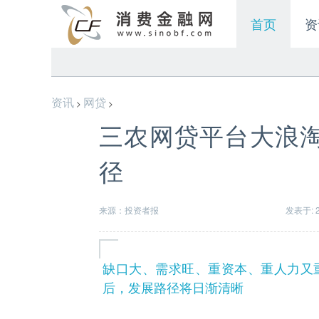
首页
资
资讯
网贷
>
>
三农网贷平台大浪淘
径
来源：投资者报
发表于: 20
缺口大、需求旺、重资本、重人力又
后，发展路径将日渐清晰