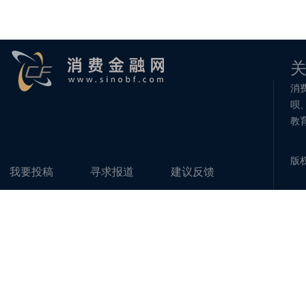
消
呗
教
版
我要投稿
寻求报道
建议反馈