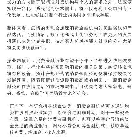
发力的方向除了能精准对接机构与个人的需求之外，还应该
实现平台化、系统化的技术输出。
将不仅有利于公司的专业
化发展，也能够提升整个行业的协同水平和成熟度。
整体来看，疫情的出现会加速消费金融机构的优胜劣汰和产
品迭代。而疫情后，数字化和线上化业务将面临更大的发展
机遇已成为业界共识。技术实力和风控能力雄厚的公司无疑
将会更快脱颖而出。
据业内预计，消费金融行业有望于今年下半年进入快速恢复
期。届时，行业料将迎来刺激消费的相关政策，融资环境也
将有所改善。预计合规经营的消费金融公司仍将保持较快的
发展速度。
随着疫情过后短期消费高峰的到来，一般消费金
融公司在疫情过后的市场布局中，可优先考虑大额家电、健
身、餐饮、在线学习等场景带来的机会。
而当下，
有研究机构观点认为，消费金融机构可以通过增
资扩股增强企业实力，以便度过困难时期。对于一些资金
有限、流量充足的消费金融机构，也可以将客户导流给资
金充足的商业银行、网络小贷公司等金融机构，获取导流
服务费，增加企业收入来源。