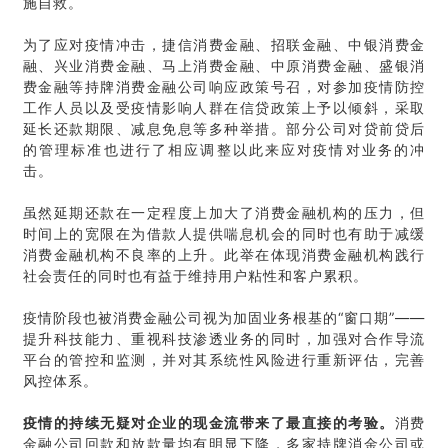
施自救。
为了应对疫情冲击，捷信消费金融、招联金融、中银消费金
融、兴业消费金融、马上消费金融、中原消费金融、盛银消
费金融等持牌消费金融公司响应政策号召，对参加疫情防控
工作人员以及受疫情影响人群在信贷政策上予以倾斜，采取
延长还款期限、减息免息等多种举措。部分公司对贷前贷后
的管理标准也进行了相应调整以此来应对疫情对业务的冲
击。
虽然延期还款在一定程度上加大了消费金融机构的压力，但
时间上的宽限在为借款人提供喘息机会的同时也有助于减缓
消费金融机构不良率的上升。此举在体现消费金融机构践行
社会责任的同时也有益于维持用户粘性和客户累积。
疫情阶段也被消费金融公司视为加固业务根基的“窗口期”——
提升科技能力、重视科技渗透业务的同时，加强对合作导流
平台的管控和监测，并对其系统性风险进行重新评估，完善
风控体系。
疫情的持续无疑对企业的现金流带来了最直接的考验。
消费
金融公司回款和放款量均有明显下降，多家持牌消金公司或