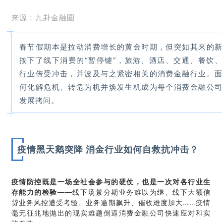
来源：九
卦金
融圈
春节假期本是拉动消费增长的黄金时期，但突如其来的
按下了线下消费的“暂停键”，旅游、酒店、交通、餐饮
行业倍受冲击，并波及与之紧密相关的消费金融行业。
何化解危机、转危为机并焕发生机成为每个消费金融公
发展拷问。
疫情黑天鹅突降 消金行业如何自救抗冲击？
疫情防控既是一场全社会参与的硬仗，也是一次对各行业生
存能力的检验
——线下场景分期业务难以为继、线下大额信
贷业务风控遭受考验、业务逾期飙升、催收难度加大……疫情
毫无征兆地抛出的现实难题倒逼消费金融公司快速应对和实