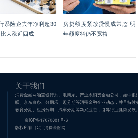
行系险企去年净利超30
房贷额度紧放贷慢成常态 明
同比大涨近四成
年额度料仍不宽裕
关于我们
消费金融网涵盖银行系、电商系、产业系消费金融公司，如中银
呗、京东白条、分期乐、趣分期等消费金融企业动态，并且持续
教育分期、租房分期、汽车分期等新兴业态，引导行业健康发展
京ICP备17070881号-6
版权所有（C）消费金融网