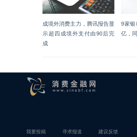
成境外消费主力，腾讯报告显
9家银
示超四成境外支付由90后完
亿，
成
我要投稿
寻求报道
建议反馈