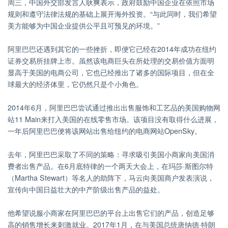
周三，中国外交部发言人耿爽表示，政府鼓励中国企业在依照市场
规则和遵守法律法规的基础上展开海外投资。“与此同时，我们希望
美方能够为中国企业提供公平且可预见的环境。”
阿里巴巴还遇到其它的一些挫折，即便它已经在2014年成功在纽约
证券交易所挂牌上市。虽然该电商巨头在所处理的交易价值方面明
显高于美国的电商公司，它也已经推出了诸多的国际项目，但在全
球最大的经济体里，它仍然只是个小角色。
2014年6月，阿里巴巴尝试通过推出出售服饰和工艺品的美国购物网
站11 Main来打入美国的在线零售市场。该项目没有取得什么进展，
一年后阿里巴巴便将该网站出售给纽约的电商网站OpenSky。
去年，阿里巴巴采取了不同的策略：寻求吸引美国小商家向美国消
费者出售产品。在6月底特律的一个两天大会上，在玛莎·斯图尔特
（Martha Stewart）等名人的助阵下，马云向美国商户发表演说，
宣传向中国日益壮大的中产阶级出售产品的益处。
他希望说服小商家在阿里巴巴的平台上出售它们的产品，创造足够
高的销售增长来刺激就业。2017年1月，在与美国总统唐纳德·特朗