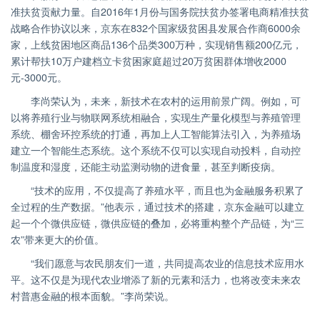
准扶贫贡献力量。自2016年1月份与国务院扶贫办签署电商精准扶贫
战略合作协议以来，京东在832个国家级贫困县发展合作商6000余
家，上线贫困地区商品136个品类300万种，实现销售额200亿元，
累计帮扶10万户建档立卡贫困家庭超过20万贫困群体增收2000
元-3000元。
李尚荣认为，未来，新技术在农村的运用前景广阔。例如，可
以将养殖行业与物联网系统相融合，实现生产量化模型与养殖管理
系统、棚舍环控系统的打通，再加上人工智能算法引入，为养殖场
建立一个智能生态系统。这个系统不仅可以实现自动投料，自动控
制温度和湿度，还能主动监测动物的进食量，甚至判断疫病。
“技术的应用，不仅提高了养殖水平，而且也为金融服务积累了
全过程的生产数据。”他表示，通过技术的搭建，京东金融可以建立
起一个个微供应链，微供应链的叠加，必将重构整个产品链，为“三
农”带来更大的价值。
“我们愿意与农民朋友们一道，共同提高农业的信息技术应用水
平。这不仅是为现代农业增添了新的元素和活力，也将改变未来农
村普惠金融的根本面貌。”李尚荣说。