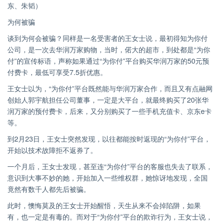
东、朱韬）
为何被骗
谈到为何会被骗？同样是一名受害者的王女士说，最初得知为你付
公司，是一次去华润万家购物，当时，偌大的超市，到处都是“为你
付”的宣传标语，声称如果通过“为你付”平台购买华润万家的50元预
付费卡，最低可享受7.5折优惠。
王女士以为，“为你付”平台既然能与华润万家合作，而且又有点融网
创始人郭宇航担任公司董事，一定是大平台，就最终购买了20张华
润万家的预付费卡，后来，又分别购买了一些手机充值卡、京东e卡
等。
到2月23日，王女士突然发现，以往都能按时返现的“为你付”平台，
开始以技术故障拒不返券了。
一个月后，王女士发现，甚至连“为你付”平台的客服也失去了联系，
意识到大事不妙的她，开始加入一些维权群，她惊讶地发现，全国
竟然有数千人都先后被骗。
此时，懊悔莫及的王女士开始醒悟，天生从来不会掉陷阱，如果
有，也一定是有毒的。而对于“为你付”平台的欺诈行为，王女士说，