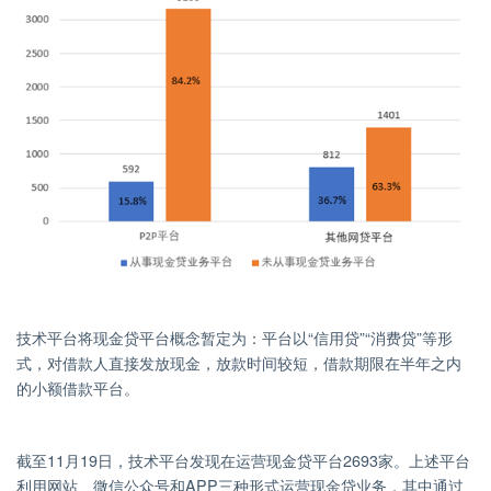
技术平台将现金贷平台概念暂定为：平台以“信用贷”“消费贷”等形
式，对借款人直接发放现金，放款时间较短，借款期限在半年之内
的小额借款平台。
截至11月19日，技术平台发现在运营现金贷平台2693家。上述平台
利用网站、微信公众号和APP三种形式运营现金贷业务，其中通过