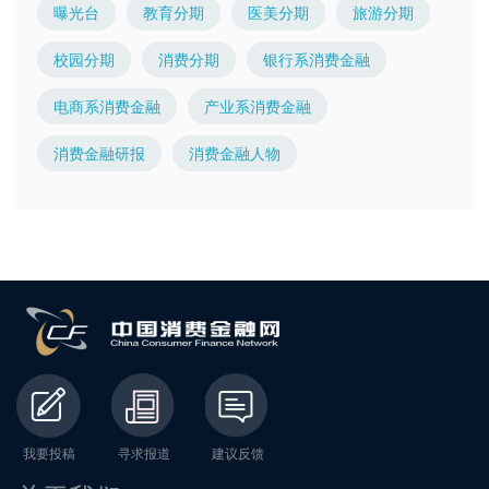
曝光台
教育分期
医美分期
旅游分期
校园分期
消费分期
银行系消费金融
电商系消费金融
产业系消费金融
消费金融研报
消费金融人物
我要投稿
寻求报道
建议反馈