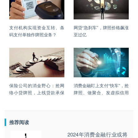
支付机构实现资金互转、条
网贷“急刹车”，牌照价格飙涨
码支付单独作牌照业务？
至过亿
保险公司的消金野心：抢网
消费金融盯上支付“快车”，抢
络小贷牌照，上线贷款承保
牌照、做聚合、发虚拟信用
产品...
卡
推荐阅读
2024年消费金融行业或将