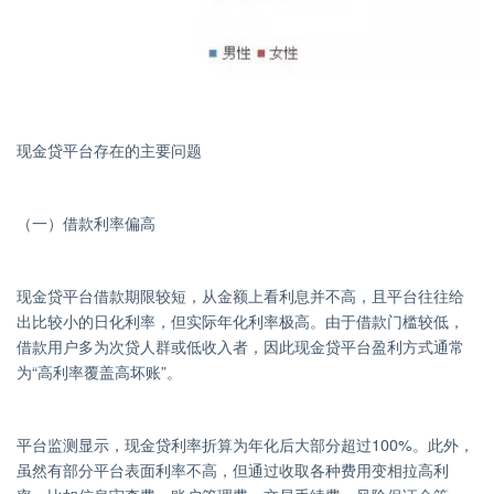
现金贷平台存在的主要问题
（一）借款利率偏高
现金贷平台借款期限较短，从金额上看利息并不高，且平台往往给
出比较小的日化利率，但实际年化利率极高。由于借款门槛较低，
借款用户多为次贷人群或低收入者，因此现金贷平台盈利方式通常
为“高利率覆盖高坏账”。
平台监测显示，现金贷利率折算为年化后大部分超过100%。此外，
虽然有部分平台表面利率不高，但通过收取各种费用变相拉高利