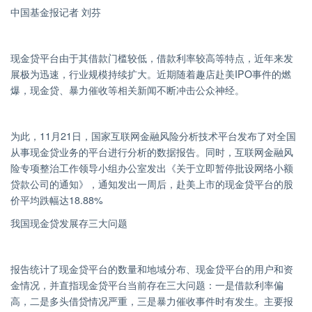
中国基金报记者 刘芬
现金贷平台由于其借款门槛较低，借款利率较高等特点，近年来发
展极为迅速，行业规模持续扩大。近期随着趣店赴美IPO事件的燃
爆，现金贷、暴力催收等相关新闻不断冲击公众神经。
为此，11月21日，国家互联网金融风险分析技术平台发布了对全国
从事现金贷业务的平台进行分析的数据报告。同时，互联网金融风
险专项整治工作领导小组办公室发出《关于立即暂停批设网络小额
贷款公司的通知》，通知发出一周后，赴美上市的现金贷平台的股
价平均跌幅达18.88%
我国现金贷发展存三大问题
报告统计了现金贷平台的数量和地域分布、现金贷平台的用户和资
金情况，并直指现金贷平台当前存在三大问题：一是借款利率偏
高，二是多头借贷情况严重，三是暴力催收事件时有发生。主要报