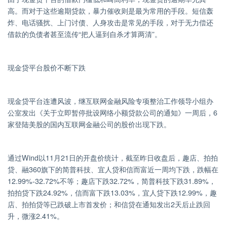
高。而对于这些逾期贷款，暴力催收则是最为常用的手段。短信轰
炸、电话骚扰、上门讨债、人身攻击是常见的手段，对于无力偿还
借款的负债者甚至流传“把人逼到自杀才算两清”。
现金贷平台股价不断下跌
现金贷平台连遭风波，继互联网金融风险专项整治工作领导小组办
公室发出《关于立即暂停批设网络小额贷款公司的通知》一周后，6
家登陆美股的国内互联网金融公司的股价出现下跌。
通过Wind以11月21日的开盘价统计，截至昨日收盘后，趣店、拍拍
贷、融360旗下的简普科技、宜人贷和信而富近一周均下跌，跌幅在
12.99%-32.72%不等；趣店下跌32.72%，简普科技下跌31.89%，
拍拍贷下跌24.92%，信而富下跌13.03%，宜人贷下跌12.99%，趣
店、拍拍贷等已跌破上市首发价；和信贷在通知发出2天后止跌回
升，微涨2.41%。