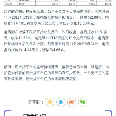
监管的通知仍在发挥余威，截至基金君今日发稿前时分，美东时间
11月28日4点33分，拍拍贷盘前报价9.16美元，跌幅为2.86%。拍
拍贷11月10日在纽交所正式上市，首日开盘报13.30美元。
趣店则在持续下跌后开始止跌反升，昨日收盘，趣店报收13.51美
元，收涨10.56%。这是继11月13日起的10个交易日以来，趣店开
始持续跳水后的首次上涨。截至美东时间11月28日5点24分，趣店
盘前报价为14.14美元，涨幅为4.66%。
然而，现金贷平台的监管持续升级，监管悬剑仍未落，以趣店、拍
拍贷为代表的现金贷平台们的发展仍存不少变数。一旦更严厉的监
管政策来袭，现金贷平台们的未来表现仍堪忧。
分享到：