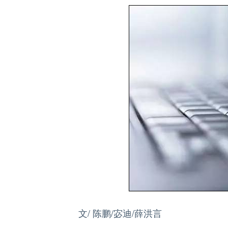
文/ 陈鹏/宓迪/薛洪言